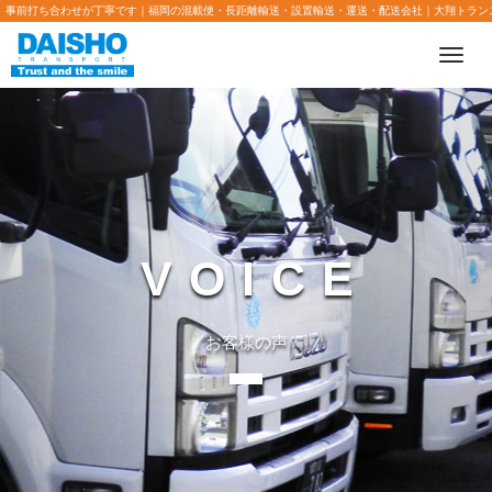
事前打ち合わせが丁寧です｜福岡の混載便・長距離輸送・設置輸送・運送・配送会社｜大翔トラン
Toggl
navig
VOICE
お客様の声